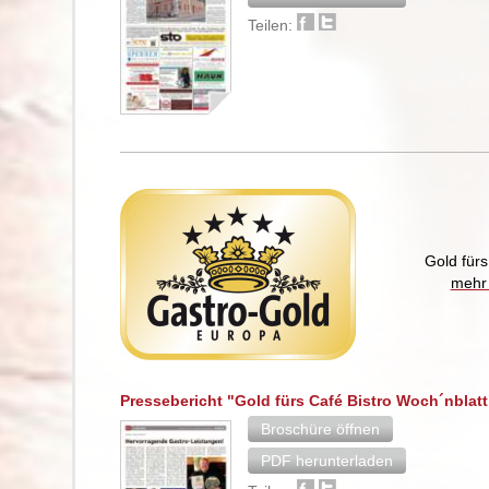
Teilen:
Gold für
mehr 
Pressebericht "Gold fürs Café Bistro Woch´nblatt
Broschüre öffnen
PDF herunterladen