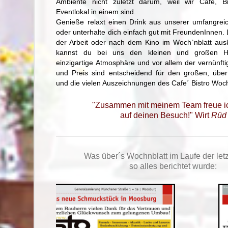
Ambiente nicht zuletzt darum, weil wir Cafe, Bi
Eventlokal in einem sind.
Genieße relaxt einen Drink aus unserer umfangrei
oder unterhalte dich einfach gut mit FreundenInnen
der Arbeit oder nach dem Kino im Woch`nblatt ausk
kannst du bei uns den kleinen und großen Hun
einzigartige Atmosphäre und vor allem der vernünfti
und Preis sind entscheidend für den großen, über 
und die vielen Auszeichnungen des Cafe´ Bistro Woch
"Zusammen mit meinem Team freue i
auf deinen Besuch!" Wirt
Rüd
Was über´s Wochnblatt im Laufe der let
so alles berichtet wurde: