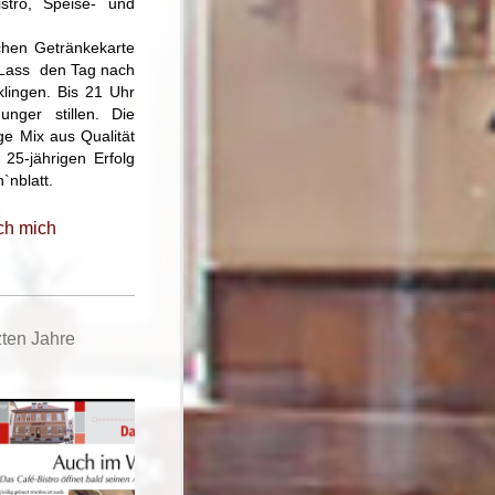
stro, Speise- und
chen Getränkekarte
. Lass den Tag nach
lingen. Bis 21 Uhr
ger stillen. Die
ge Mix aus Qualität
25-jährigen Erfolg
`nblatt.
ch mich
zten Jahre