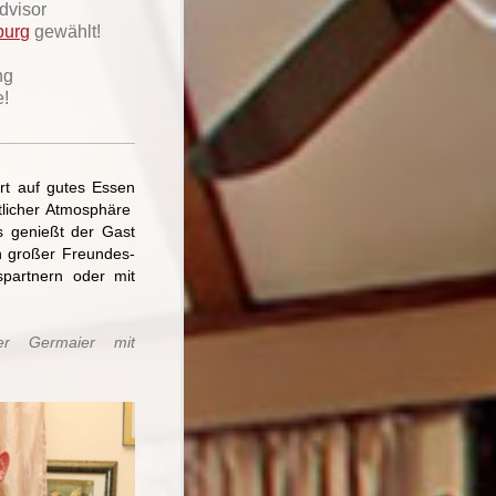
dvisor
burg
gewählt!
ng
e!
ert auf gutes Essen
ütlicher Atmosphäre
s genießt der Gast
in großer Freundes-
spartnern oder mit
er Germaier mit