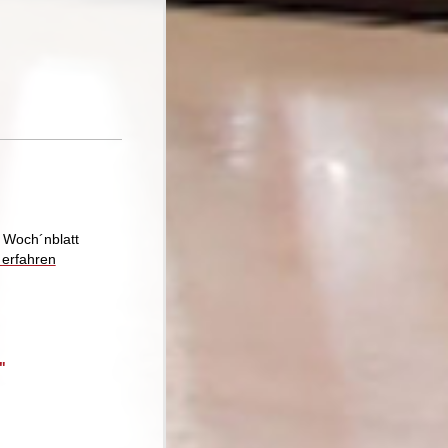
s Woch´nblatt
erfahren
"